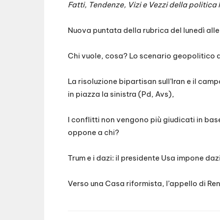
Fatti, Tendenze, Vizi e Vezzi della politic
EMBED
Nuova puntata della rubrica del lunedì alle
Chi vuole, cosa? Lo scenario geopolitico 
La risoluzione bipartisan sull’Iran e il ca
in piazza la sinistra (Pd, Avs),
I conflitti non vengono più giudicati in bas
oppone a chi?
Trum e i dazi: il presidente Usa impone da
Verso una Casa riformista, l’appello di Ren