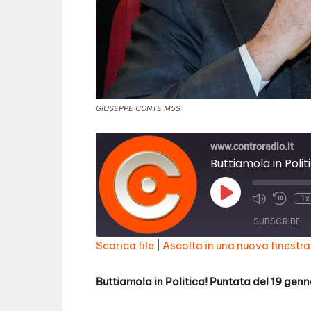
GIUSEPPE CONTE M5S
www.controradio.it
Buttiamola in Poli
Play
1x
Episode
SUBSCRIBE
Scarica file
|
Ascolta in una nuova finestra
SHARE
RSS FEED
Buttiamola in Politica! Puntata del 19 gen
LINK