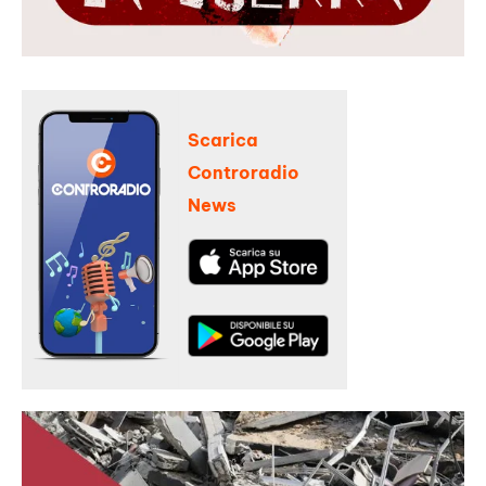
Scarica
Controradio
News