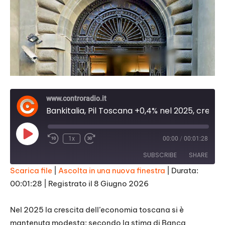
www.controradio.it
Bankitalia, Pil Toscana +0,4% nel 2025, cresce meno della media nazionale
Play
1x
00:00
/
00:01:28
Episode
SUBSCRIBE
SHARE
Scarica file
|
Ascolta in una nuova finestra
|
Durata:
00:01:28
|
Registrato il 8 Giugno 2026
SHARE
RSS FEED
LINK
Nel 2025 la crescita dell’economia toscana si è
mantenuta modesta: secondo la stima di Banca