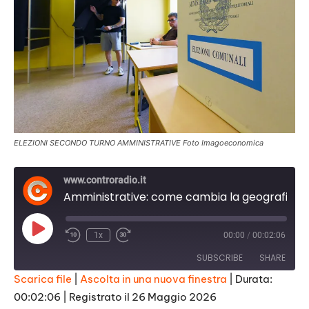
ELEZIONI SECONDO TURNO AMMINISTRATIVE Foto Imagoeconomica
www.controradio.it
Amministrative: come cambia la geografia politica della Toscana
Play
1x
00:00
/
00:02:06
Episode
SUBSCRIBE
SHARE
Scarica file
|
Ascolta in una nuova finestra
|
Durata:
00:02:06
|
Registrato il 26 Maggio 2026
SHARE
RSS FEED