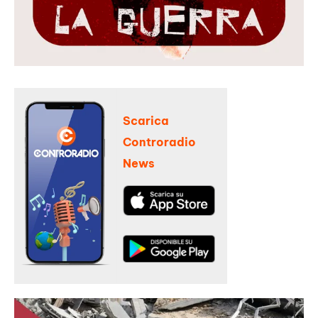
Scarica
Controradio
News