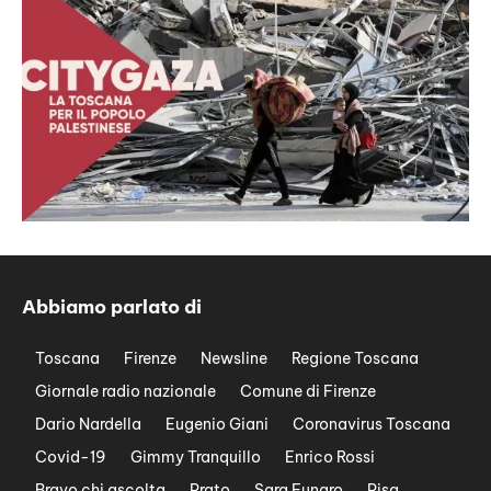
Abbiamo parlato di
Toscana
Firenze
Newsline
Regione Toscana
Giornale radio nazionale
Comune di Firenze
Dario Nardella
Eugenio Giani
Coronavirus Toscana
Covid-19
Gimmy Tranquillo
Enrico Rossi
Bravo chi ascolta
Prato
Sara Funaro
Pisa