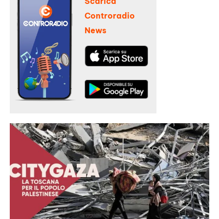
Scarica
Controradio
News