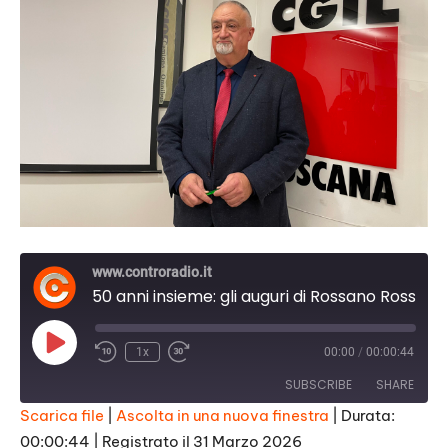
www.controradio.it
50 anni insieme: gli auguri di Rossano Rossi (Cgil Toscana)
Play
1x
00:00
/
00:00:44
Episode
SUBSCRIBE
SHARE
Scarica file
|
Ascolta in una nuova finestra
|
Durata:
00:00:44
|
Registrato il 31 Marzo 2026
SHARE