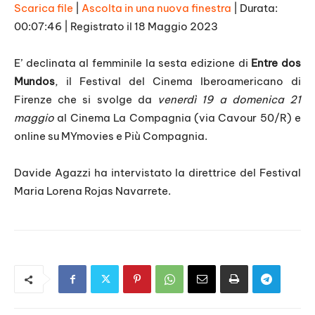
Scarica file
|
Ascolta in una nuova finestra
|
Durata:
00:07:46
|
Registrato il 18 Maggio 2023
SHARE
RSS FEED
LINK
E’ declinata al femminile la sesta edizione di
Entre dos
Mundos
, il Festival del Cinema Iberoamericano di
EMBED
Firenze che si svolge da
venerdì 19 a domenica 21
maggio
al Cinema La Compagnia (via Cavour 50/R) e
online su MYmovies e Più Compagnia.
Davide Agazzi ha intervistato la direttrice del Festival
Maria Lorena Rojas Navarrete.