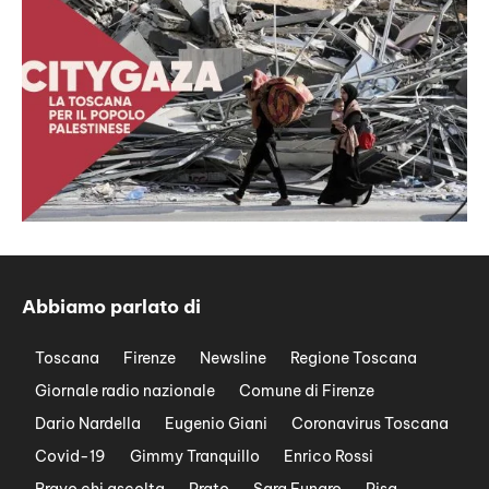
Abbiamo parlato di
Toscana
Firenze
Newsline
Regione Toscana
Giornale radio nazionale
Comune di Firenze
Dario Nardella
Eugenio Giani
Coronavirus Toscana
Covid-19
Gimmy Tranquillo
Enrico Rossi
Bravo chi ascolta
Prato
Sara Funaro
Pisa