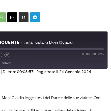
𝗜𝗡𝗤𝗨𝗘𝗡𝗧𝗘 - L'intervista a Moni Ovadia
00:00
/
00:08:57
SHARE
|
Durata: 00:08:57
|
Registrato il 24 Gennaio 2024
, Moni Ovadia legge i testi del Duce e delle sue vittime. Con
ci del fascismo. Ed essere orgogliosi dei resistenti che