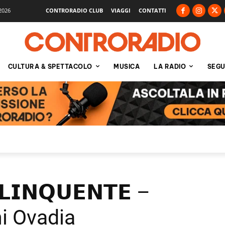
2026
CONTRORADIO CLUB
VIAGGI
CONTATTI
CULTURA & SPETTACOLO
MUSICA
LA RADIO
SEGU
𝗟𝗜𝗡𝗤𝗨𝗘𝗡𝗧𝗘 –
ni Ovadia