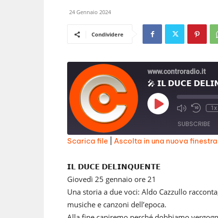
24 Gennaio 2024
Condividere
www.controradio.it
🎤 𝗜𝗟 𝗗𝗨𝗖𝗘 𝗗𝗘
Play
1x
Episode
SUBSCRIBE
Scarica file
|
Ascolta in una nuova finestra
SHARE
RSS FEED
𝗜𝗟 𝗗𝗨𝗖𝗘 𝗗𝗘𝗟𝗜𝗡𝗤𝗨𝗘𝗡𝗧𝗘
LINK
Giovedì 25 gennaio ore 21
Una storia a due voci: Aldo Cazzullo racconta
EMBED
musiche e canzoni dell’epoca.
Alla fine capiremo perché dobbiamo vergognar