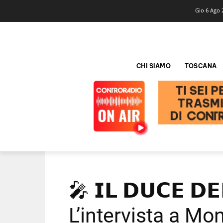
Gio 6 Ago 
CHI SIAMO
TOSCANA
🎤 𝗜𝗟 𝗗𝗨𝗖𝗘 𝗗
L’intervista a Mo