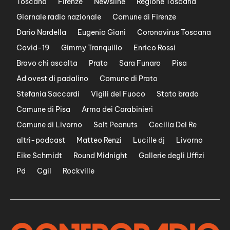
Toscana
Firenze
Newsline
Regione Toscana
Giornale radio nazionale
Comune di Firenze
Dario Nardella
Eugenio Giani
Coronavirus Toscana
Covid-19
Gimmy Tranquillo
Enrico Rossi
Bravo chi ascolta
Prato
Sara Funaro
Pisa
Ad ovest di padalino
Comune di Prato
Stefania Saccardi
Vigili del Fuoco
Stato brado
Comune di Pisa
Arma dei Carabinieri
Comune di Livorno
Salt Peanuts
Cecilia Del Re
altri-podcast
Matteo Renzi
Lucille dj
Livorno
Eike Schmidt
Round Midnight
Gallerie degli Uffizi
Pd
Cgil
Rockville