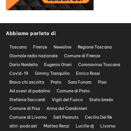
Abbiamo parlato di
Toscana
Firenze
Newsline
Regione Toscana
Giornale radio nazionale
Comune di Firenze
Dario Nardella
Eugenio Giani
Coronavirus Toscana
Covid-19
Gimmy Tranquillo
Enrico Rossi
Bravo chi ascolta
Prato
Sara Funaro
Pisa
Ad ovest di padalino
Comune di Prato
Stefania Saccardi
Vigili del Fuoco
Stato brado
Comune di Pisa
Arma dei Carabinieri
Comune di Livorno
Salt Peanuts
Cecilia Del Re
altri-podcast
Matteo Renzi
Lucille dj
Livorno