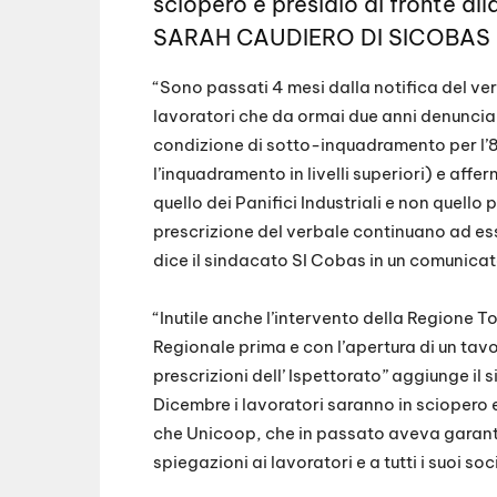
sciopero e presidio di fronte a
EMBED
SARAH CAUDIERO DI SICOBAS
“Sono passati 4 mesi dalla notifica del ve
lavoratori che da ormai due anni denunciano
condizione di sotto-inquadramento per l’
l’inquadramento in livelli superiori) e af
quello dei Panifici Industriali e non quello 
prescrizione del verbale continuano ad ess
dice il sindacato SI Cobas in un comunicat
“Inutile anche l’intervento della Regione
Regionale prima e con l’apertura di un tavol
prescrizioni dell’ Ispettorato” aggiunge
Dicembre i lavoratori saranno in sciopero 
che Unicoop, che in passato aveva garanti
spiegazioni ai lavoratori e a tutti i suoi soc