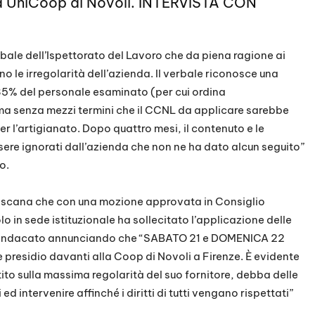
lla UniCoop di Novoli. INTERVISTA CON
rbale dell’Ispettorato del Lavoro che da piena ragione ai
 le irregolarità dell’azienda. Il verbale riconosce una
85% del personale esaminato (per cui ordina
ferma senza mezzi termini che il CCNL da applicare sarebbe
per l’artigianato. Dopo quattro mesi, il contenuto e le
ere ignorati dall’azienda che non ne ha dato alcun seguito”
o.
 Toscana che con una mozione approvata in Consiglio
o in sede istituzionale ha sollecitato l’applicazione delle
 il sindacato annunciando che “SABATO 21 e DOMENICA 22
e presidio davanti alla Coop di Novoli a Firenze. È evidente
to sulla massima regolarità del suo fornitore, debba delle
i ed intervenire affinché i diritti di tutti vengano rispettati”