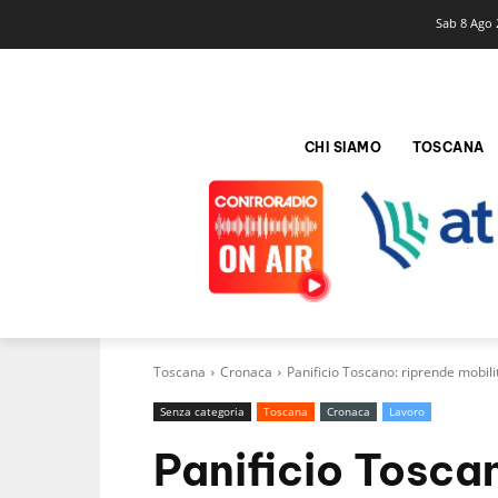
Sab 8 Ago 
CHI SIAMO
TOSCANA
Toscana
Cronaca
Panificio Toscano: riprende mobili
Senza categoria
Toscana
Cronaca
Lavoro
Panificio Tosca