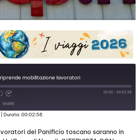
 riprende mobilitazione lavoratori
00:00
/
00:02:58
SHARE
|
Durata: 00:02:58
ratori del Panificio toscano saranno in