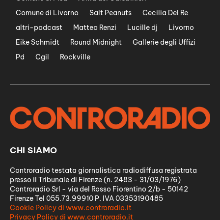
Comune di Livorno
Salt Peanuts
Cecilia Del Re
altri-podcast
Matteo Renzi
Lucille dj
Livorno
Eike Schmidt
Round Midnight
Gallerie degli Uffizi
Pd
Cgil
Rockville
CHI SIAMO
Controradio testata giornalistica radiodiffusa registrata
presso il Tribunale di Firenze (n. 2483 - 31/03/1976)
Controradio Srl - via del Rosso Fiorentino 2/b - 50142
Firenze Tel 055.73.99910 P. IVA 03353190485
Cookie Policy di www.controradio.it
Privacy Policy di www.controradio.it