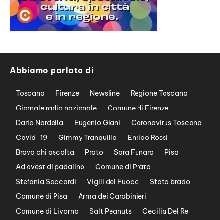
Abbiamo parlato di
Toscana
Firenze
Newsline
Regione Toscana
Giornale radio nazionale
Comune di Firenze
Dario Nardella
Eugenio Giani
Coronavirus Toscana
Covid-19
Gimmy Tranquillo
Enrico Rossi
Bravo chi ascolta
Prato
Sara Funaro
Pisa
Ad ovest di padalino
Comune di Prato
Stefania Saccardi
Vigili del Fuoco
Stato brado
Comune di Pisa
Arma dei Carabinieri
Comune di Livorno
Salt Peanuts
Cecilia Del Re