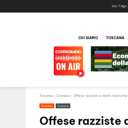
Ven 7 Ago 
CHI SIAMO
TOSCANA
Toscana
Cronaca
Offese razziste a clienti ristorante
Toscana
Cronaca
Offese razziste a