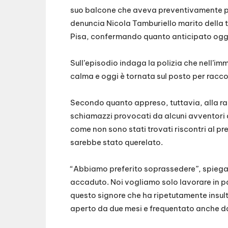
suo balcone che aveva preventivamente pre
denuncia Nicola Tamburiello marito della ti
Pisa, confermando quanto anticipato oggi 
Sull’episodio indaga la polizia che nell’imm
calma e oggi è tornata sul posto per racco
Secondo quanto appreso, tuttavia, alla radi
schiamazzi provocati da alcuni avventori d
come non sono stati trovati riscontri al pre
sarebbe stato querelato.
“Abbiamo preferito soprassedere”, spiega T
accaduto. Noi vogliamo solo lavorare in pa
questo signore che ha ripetutamente insulta
aperto da due mesi e frequentato anche da c