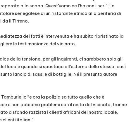
parato allo scopo. Quest’uomo ce l’ha con i neri”. Lo
tolare senegalese di un ristorante etnico alla periferia di
da Il Tirreno.
ediatezza dei fatti è intervenuta e ha subito ripristinato la
gliere le testimonianze del vicinato.
ce della tensione, per gli inquirenti, ci sarebbero solo gli
el locale quando si spostano all’esterno dello stesso, così
sunto lancio di sassi e di bottiglie. Né il presunto autore
amburiello “e ora la polizia sa tutto quello che è
ce e non abbiamo problemi con il resto del vicinato, tranne
to a sfondo razzista i clienti africani del nostro locale,
lienti italiani”.