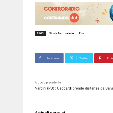
TAGS
Nicola Tamburiello
Pisa
Facebook
Twitter
Pint
Articolo precedente
Nardini (PD) : Ceccardi prende distanze da Salvi
Articoli correlati