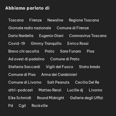
Abbiamo parlato di
Toscana
Firenze
Newsline
Regione Toscana
Giornale radio nazionale
Comune di Firenze
Dario Nardella
Eugenio Giani
Coronavirus Toscana
Covid-19
Gimmy Tranquillo
Enrico Rossi
Bravo chi ascolta
Prato
Sara Funaro
Pisa
Ad ovest di padalino
Comune di Prato
Stefania Saccardi
Vigili del Fuoco
Stato brado
Comune di Pisa
Arma dei Carabinieri
Comune di Livorno
Salt Peanuts
Cecilia Del Re
altri-podcast
Matteo Renzi
Lucille dj
Livorno
Eike Schmidt
Round Midnight
Gallerie degli Uffizi
Pd
Cgil
Rockville