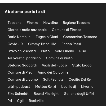
Abbiamo parlato di
Toscana
Firenze
Newsline
Regione Toscana
Giornale radio nazionale
Comune di Firenze
Dario Nardella
Eugenio Giani
Coronavirus Toscana
Covid-19
Gimmy Tranquillo
Enrico Rossi
Bravo chi ascolta
Prato
Sara Funaro
Pisa
Ad ovest di padalino
Comune di Prato
Stefania Saccardi
Vigili del Fuoco
Stato brado
Comune di Pisa
Arma dei Carabinieri
Comune di Livorno
Salt Peanuts
Cecilia Del Re
altri-podcast
Matteo Renzi
Lucille dj
Livorno
Eike Schmidt
Round Midnight
Gallerie degli Uffizi
Pd
Cgil
Rockville