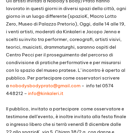
Gli artisti invitati a Nobody’s Body/Prato hanno
lavorato in questi giorni in diversi spazi della città, ogni
giorno in un luogo differente (spazioK, Macro Lotto
Zero, Museo di Palazzo Pretorio), Oggi, dalle 14 alle 19,
i venti artisti, moderati da Kinkaleri e Jacopo Jenna e
scelti su invito tra performer, coreografi, artisti visivi,
teorici, musicisti, drammaturghi, saranno ospiti del
Centro Pecci per il proseguimento del percorso di
condivisione di pratiche performative e per misurarsi
con lo spazio del museo pratese. L’ incontro è aperto al
pubblico. Per partecipare come osservatori scrivere
a
nobodysbodyprato@gmail.com
–
info tel 0574
448212 –
info@kinkaleri.it
Il pubblico, invitato a partecipare come osservatore e
testimone dell’evento, è inoltre invitato alla festa finale
a ingresso libero che si terrà venerdì 8 dicembre dalle
22 allo spazioK, via S. Chiara 38/2 a, con danze e