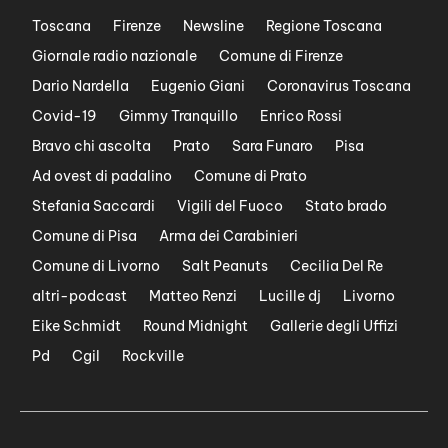
Toscana
Firenze
Newsline
Regione Toscana
Giornale radio nazionale
Comune di Firenze
Dario Nardella
Eugenio Giani
Coronavirus Toscana
Covid-19
Gimmy Tranquillo
Enrico Rossi
Bravo chi ascolta
Prato
Sara Funaro
Pisa
Ad ovest di padalino
Comune di Prato
Stefania Saccardi
Vigili del Fuoco
Stato brado
Comune di Pisa
Arma dei Carabinieri
Comune di Livorno
Salt Peanuts
Cecilia Del Re
altri-podcast
Matteo Renzi
Lucille dj
Livorno
Eike Schmidt
Round Midnight
Gallerie degli Uffizi
Pd
Cgil
Rockville