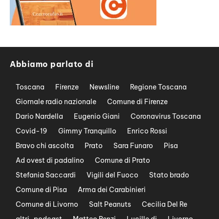
Abbiamo parlato di
Toscana
Firenze
Newsline
Regione Toscana
Giornale radio nazionale
Comune di Firenze
Dario Nardella
Eugenio Giani
Coronavirus Toscana
Covid-19
Gimmy Tranquillo
Enrico Rossi
Bravo chi ascolta
Prato
Sara Funaro
Pisa
Ad ovest di padalino
Comune di Prato
Stefania Saccardi
Vigili del Fuoco
Stato brado
Comune di Pisa
Arma dei Carabinieri
Comune di Livorno
Salt Peanuts
Cecilia Del Re