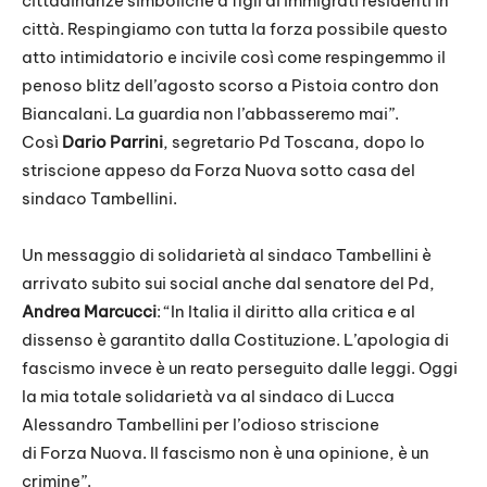
cittadinanze simboliche a figli di immigrati residenti in
città. Respingiamo con tutta la forza possibile questo
atto intimidatorio e incivile così come respingemmo il
penoso blitz dell’agosto scorso a Pistoia contro don
Biancalani. La guardia non l’abbasseremo mai”.
Così
Dario Parrini
, segretario Pd Toscana, dopo lo
striscione appeso da Forza Nuova sotto casa del
sindaco Tambellini.
Un messaggio di solidarietà al sindaco Tambellini è
arrivato subito sui social anche dal senatore del Pd,
Andrea Marcucci
: “In Italia il diritto alla critica e al
dissenso è garantito dalla Costituzione. L’apologia di
fascismo invece è un reato perseguito dalle leggi. Oggi
la mia totale solidarietà va al sindaco di Lucca
Alessandro Tambellini per l’odioso striscione
di Forza Nuova. Il fascismo non è una opinione, è un
crimine”.