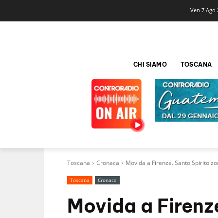
Ven 7 Ago 
CHI SIAMO
TOSCANA
Toscana
Cronaca
Movida a Firenze. Santo Spirito zo
Toscana
Cronaca
Movida a Firenz