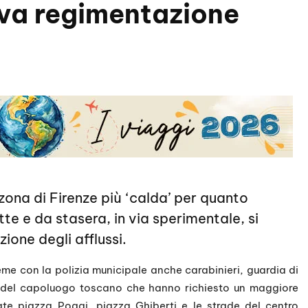
ova regimentazione
 zona di Firenze più ‘calda’ per quanto
te e da stasera, in via sperimentale, si
ione degli afflussi.
me con la polizia municipale anche carabinieri, guardia di
ne del capoluogo toscano che hanno richiesto un maggiore
ate piazza Poggi, piazza Ghiberti e le strade del centro