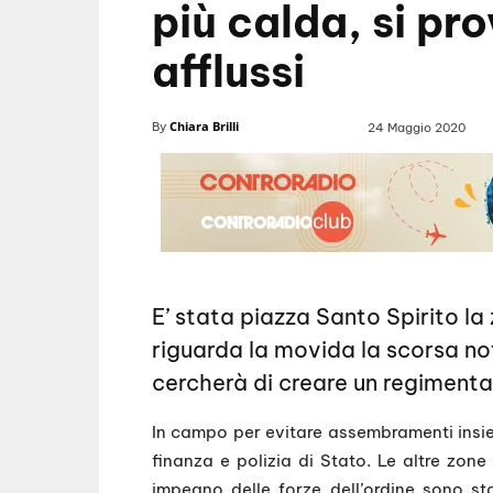
più calda, si pr
afflussi
Chiara Brilli
By
24 Maggio 2020
E’ stata piazza Santo Spirito la
riguarda la movida la scorsa not
cercherà di creare un regimentaz
In campo per evitare assembramenti insie
finanza e polizia di Stato. Le altre zo
impegno delle forze dell’ordine sono st