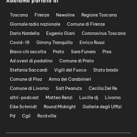
Abbiamo parlato di
Toscana
Firenze
Newsline
Regione Toscana
Giornale radio nazionale
Comune di Firenze
Dario Nardella
Eugenio Giani
Coronavirus Toscana
Covid-19
Gimmy Tranquillo
Enrico Rossi
Bravo chi ascolta
Prato
Sara Funaro
Pisa
Ad ovest di padalino
Comune di Prato
Stefania Saccardi
Vigili del Fuoco
Stato brado
Comune di Pisa
Arma dei Carabinieri
Comune di Livorno
Salt Peanuts
Cecilia Del Re
altri-podcast
Matteo Renzi
Lucille dj
Livorno
Eike Schmidt
Round Midnight
Gallerie degli Uffizi
Pd
Cgil
Rockville