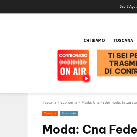
Sab 8 Ago 
CHI SIAMO
TOSCANA
Toscana
Economia
Moda: Cna Federmoda, fatturato 
Toscana
Economia
Moda: Cna Feder