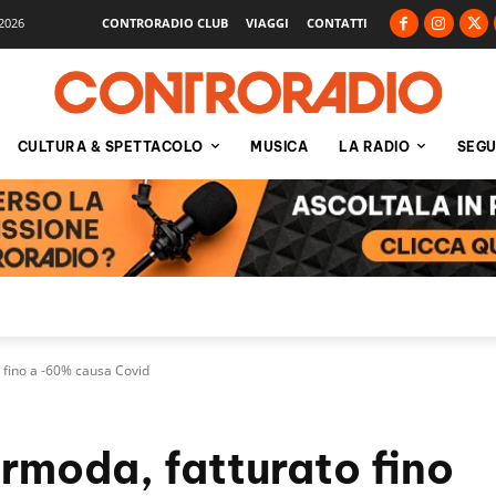
2026
CONTRORADIO CLUB
VIAGGI
CONTATTI
CULTURA & SPETTACOLO
MUSICA
LA RADIO
SEGU
fino a -60% causa Covid
moda, fatturato fino