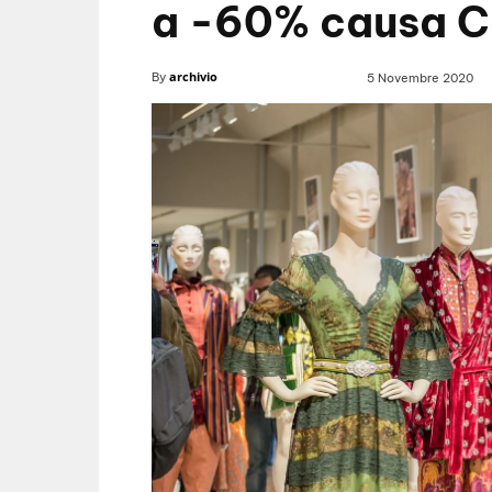
a -60% causa C
archivio
By
5 Novembre 2020