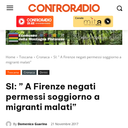
Home
Toscana
Cronaca
SI: " A Firenze negati permessi soggiorno a
migranti malati"
Toscana
Cronaca
Diritti
SI: ” A Firenze negati
permessi soggiorno a
migranti malati”
By
Domenico Guarino
21 Novembre 2017