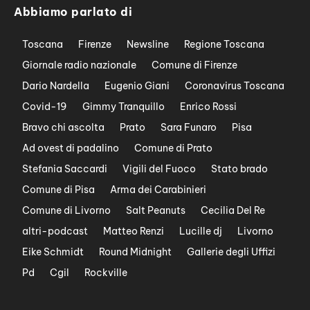
Abbiamo parlato di
Toscana
Firenze
Newsline
Regione Toscana
Giornale radio nazionale
Comune di Firenze
Dario Nardella
Eugenio Giani
Coronavirus Toscana
Covid-19
Gimmy Tranquillo
Enrico Rossi
Bravo chi ascolta
Prato
Sara Funaro
Pisa
Ad ovest di padalino
Comune di Prato
Stefania Saccardi
Vigili del Fuoco
Stato brado
Comune di Pisa
Arma dei Carabinieri
Comune di Livorno
Salt Peanuts
Cecilia Del Re
altri-podcast
Matteo Renzi
Lucille dj
Livorno
Eike Schmidt
Round Midnight
Gallerie degli Uffizi
Pd
Cgil
Rockville