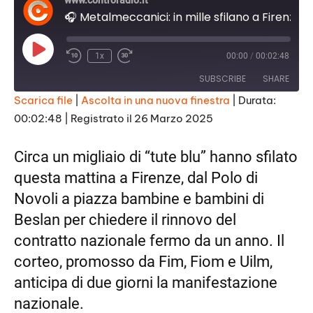
www.controradio.it
🎧 Metalmeccanici: in mille sfilano a Firenze per il rinnovo del contratto nazionale
P
1x
00:00
/
00:02:48
l
a
SUBSCRIBE
SHARE
y
E
Scarica file
|
Ascolta in una nuova finestra
|
Durata:
p
i
00:02:48
|
Registrato il 26 Marzo 2025
SHARE
s
RSS FEED
o
d
LINK
Circa un migliaio di “tute blu” hanno sfilato
e
questa mattina a Firenze, dal Polo di
EMBED
Novoli a piazza bambine e bambini di
Beslan per chiedere il rinnovo del
contratto nazionale fermo da un anno. Il
corteo, promosso da Fim, Fiom e Uilm,
anticipa di due giorni la manifestazione
nazionale.