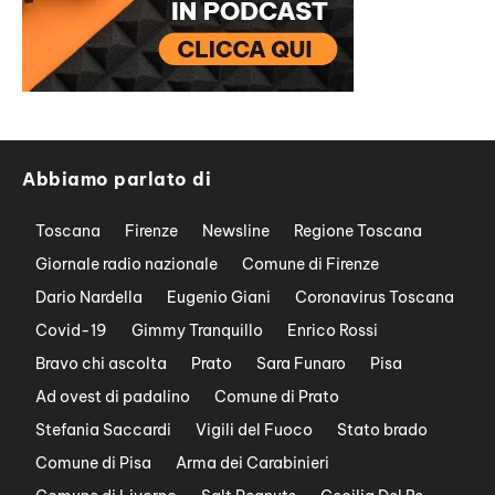
Abbiamo parlato di
Toscana
Firenze
Newsline
Regione Toscana
Giornale radio nazionale
Comune di Firenze
Dario Nardella
Eugenio Giani
Coronavirus Toscana
Covid-19
Gimmy Tranquillo
Enrico Rossi
Bravo chi ascolta
Prato
Sara Funaro
Pisa
Ad ovest di padalino
Comune di Prato
Stefania Saccardi
Vigili del Fuoco
Stato brado
Comune di Pisa
Arma dei Carabinieri