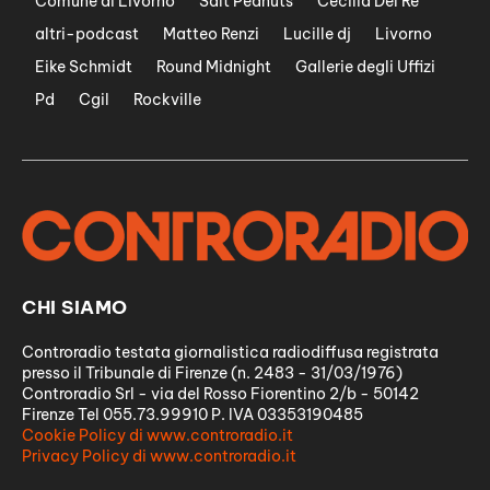
Comune di Livorno
Salt Peanuts
Cecilia Del Re
altri-podcast
Matteo Renzi
Lucille dj
Livorno
Eike Schmidt
Round Midnight
Gallerie degli Uffizi
Pd
Cgil
Rockville
CHI SIAMO
Controradio testata giornalistica radiodiffusa registrata
presso il Tribunale di Firenze (n. 2483 - 31/03/1976)
Controradio Srl - via del Rosso Fiorentino 2/b - 50142
Firenze Tel 055.73.99910 P. IVA 03353190485
Cookie Policy di www.controradio.it
Privacy Policy di www.controradio.it