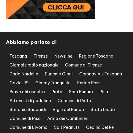
Abbiamo parlato di
Toscana
Firenze
Newsline
Regione Toscana
Giornale radio nazionale
Comune di Firenze
Dario Nardella
Eugenio Giani
Coronavirus Toscana
Covid-19
Gimmy Tranquillo
Enrico Rossi
Bravo chi ascolta
Prato
Sara Funaro
Pisa
Ad ovest di padalino
Comune di Prato
Stefania Saccardi
Vigili del Fuoco
Stato brado
Comune di Pisa
Arma dei Carabinieri
Comune di Livorno
Salt Peanuts
Cecilia Del Re