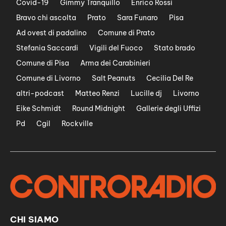
Covid-19
Gimmy Tranquillo
Enrico Rossi
Bravo chi ascolta
Prato
Sara Funaro
Pisa
Ad ovest di padalino
Comune di Prato
Stefania Saccardi
Vigili del Fuoco
Stato brado
Comune di Pisa
Arma dei Carabinieri
Comune di Livorno
Salt Peanuts
Cecilia Del Re
altri-podcast
Matteo Renzi
Lucille dj
Livorno
Eike Schmidt
Round Midnight
Gallerie degli Uffizi
Pd
Cgil
Rockville
CHI SIAMO