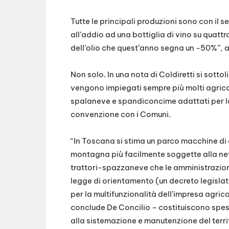
Tutte le principali produzioni sono con il 
all’addio ad una bottiglia di vino su quattr
dell’olio che quest’anno segna un -50%”, 
Non solo. In una nota di Coldiretti si sottol
vengono impiegati sempre più molti agricolt
spalaneve e spandiconcime adattati per la d
convenzione con i Comuni.
“In Toscana si stima un parco macchine di c
montagna più facilmente soggette alla neve
trattori-spazzaneve che le amministrazioni
legge di orientamento (un decreto legisla
per la multifunzionalità dell’impresa agrico
conclude De Concilio – costituiscono spesso
alla sistemazione e manutenzione del terri