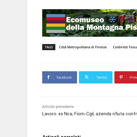
TAGS
Città Metropolitana di Firenze
Coldiretti Tosc
Facebook
Twitter
Pint
Articolo precedente
Lavoro: ex Nca; Fiom-Cgil, azienda rifiuta conf
Articoli correlati