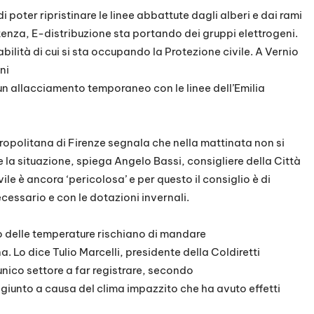
di poter ripristinare le linee abbattute dagli alberi e dai rami
tenza, E-distribuzione sta portando dei gruppi elettrogeni.
viabilità di cui si sta occupando la Protezione civile. A Vernio
ni
un allacciamento temporaneo con le linee dell’Emilia
tropolitana di Firenze segnala che nella mattinata non si
e la situazione, spiega Angelo Bassi, consigliere della Città
le è ancora ‘pericolosa’ e per questo il consiglio è di
cessario e con le dotazioni invernali.
alo delle temperature rischiano di mandare
. Lo dice Tulio Marcelli, presidente della Coldiretti
’unico settore a far registrare, secondo
aggiunto a causa del clima impazzito che ha avuto effetti