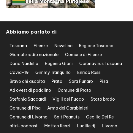
Abbiamo parlato di
Toscana
Firenze
Newsline
Regione Toscana
Giornale radio nazionale
Comune di Firenze
Dario Nardella
Eugenio Giani
Coronavirus Toscana
Covid-19
Gimmy Tranquillo
Enrico Rossi
Bravo chi ascolta
Prato
Sara Funaro
Pisa
Ad ovest di padalino
Comune di Prato
Stefania Saccardi
Vigili del Fuoco
Stato brado
Comune di Pisa
Arma dei Carabinieri
Comune di Livorno
Salt Peanuts
Cecilia Del Re
altri-podcast
Matteo Renzi
Lucille dj
Livorno