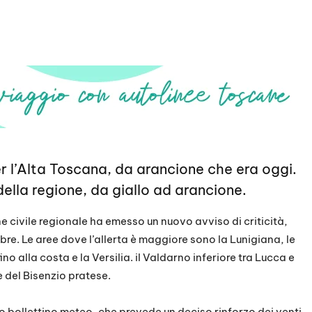
r l’Alta Toscana, da arancione che era oggi.
della regione, da giallo ad arancione.
e civile regionale ha emesso un nuovo avviso di criticità,
bre. Le aree dove l’allerta è maggiore sono la Lunigiana, le
o alla costa e la Versilia. il Valdarno inferiore tra Lucca e
e del Bisenzio pratese.
imo bollettino meteo, che prevede un deciso rinforzo dei venti