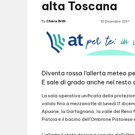
alta Toscana
Chiara Brilli
By
10 Dicembre 2017
Diventa rossa l’allerta meteo pe
E sale di grado anche nel resto 
La sala operativa unificata della protezion
valido fino a mezzanotte di lunedì 11 dicem
Apuane, la Garfagnana, la valle del Reno fin
Pistoia e il bacino dell’Ombrone Pistoiese 
L’allerta è stata decisa a seguito dell’ult