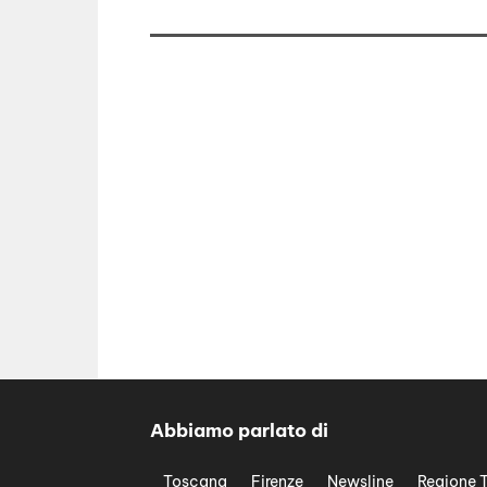
Abbiamo parlato di
Toscana
Firenze
Newsline
Regione 