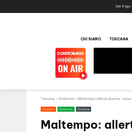
Sab 8 Ago 
CHI SIAMO
TOSCANA
Toscana
Ambiente
Maltempo: allerta diventa 'rossa
Toscana
Ambiente
Cronaca
Maltempo: allert