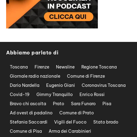
Abbiamo parlato di
Toscana
Firenze
Newsline
Regione Toscana
Giornale radio nazionale
Comune di Firenze
Dario Nardella
Eugenio Giani
Coronavirus Toscana
Covid-19
Gimmy Tranquillo
Enrico Rossi
Bravo chi ascolta
Prato
Sara Funaro
Pisa
Ad ovest di padalino
Comune di Prato
Stefania Saccardi
Vigili del Fuoco
Stato brado
Comune di Pisa
Arma dei Carabinieri