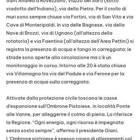
Sant’Andrea a Rovezzano, viuzzo dei Sarti (sotto
viadotto dell’Indiano), via della Pietra. Per il crollo di
muri sono sempre chiuse via Fortini, via di San Vito e via
Cave di Monteripaldi. In via delle Bagnese, via della
Nave di Brozzi, via di Ugnano (all’altezza della
rotatoria) e via Faentina (all’altezza dell’Area Pettini) si
registra la presenza di acqua e fango in carreggiata: le
strade sono aperte alla circolazione ma c’è un
monitoraggio in corso. Intorno alle 20 è stata chiusa
via Villamagna tra via del Padule e via Ferone per la
presenza di acqua sulla carreggiata.
Attivate dalla protezione civile toscana le casse
d’espansione sull’Ombrone Pistoiese, in località Ponte
alle Vanne, per alleggerire il colmo di piena. Lo riferisce
la Regione. “Ogni energia, ogni risorsa è impegnata
senza sosta sempre”, afferma il presidente Giani.
L’Ombrone pistoiese è spesso causa di allagamenti col