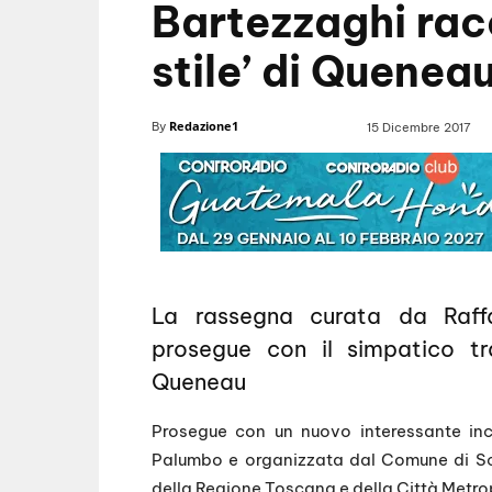
Bartezzaghi racc
stile’ di Quenea
Redazione1
By
15 Dicembre 2017
La rassegna curata da Raffa
prosegue con il simpatico t
Queneau
Prosegue con un nuovo interessante inco
Palumbo e organizzata dal Comune di Sca
della Regione Toscana e della Città Metrop