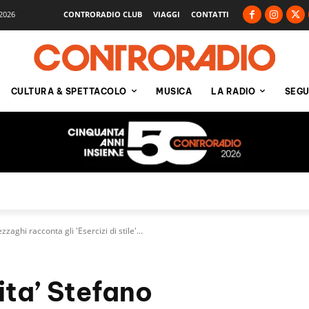
2026
CONTRORADIO CLUB
VIAGGI
CONTATTI
CULTURA & SPETTACOLO
MUSICA
LA RADIO
SEGU
ezzaghi racconta gli 'Esercizi di stile'...
Vita’ Stefano