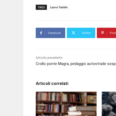
TAGS
Laura Taddei
Facebook
Twitter
Pint
Articolo precedente
Crollo ponte Magra, pedaggio autostrade sos
Articoli correlati