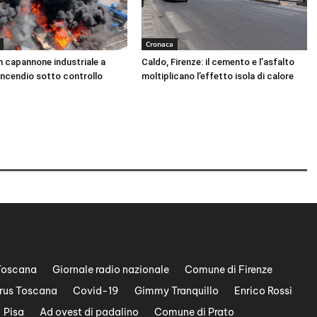
Cronaca
n capannone industriale a
Caldo, Firenze: il cemento e l’asfalto
Incendio sotto controllo
moltiplicano l’effetto isola di calore
Toscana
Giornale radio nazionale
Comune di Firenze
rus Toscana
Covid-19
Gimmy Tranquillo
Enrico Rossi
Pisa
Ad ovest di padalino
Comune di Prato