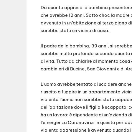
Da quanto appreso la bambina presenterebbe
che avrebbe 12 anni. Sotto choc la madre 
avvenuto in un’abitazione al terzo piano d
sarebbe stato un vicino di casa.
Il padre della bambina, 39 anni, si sarebbe
sarebbe molto profondo secondo quanto ri
di vita. Tutto da chiarire al momento cosa
carabinieri di Bucine, San Giovanni e di A
L’uomo avrebbe tentato di uccidere anche l’al
riuscito a fuggire in un appartamento vicin
violenta l’uomo non sarebbe stato capace d
dell’abitazione dove il figlio è scappato: 
ha un lavoro: è dipendente di un’azienda di
l’emergenza Coronavirus in questo periodo
violenta aggressione è avvenuto quando la 