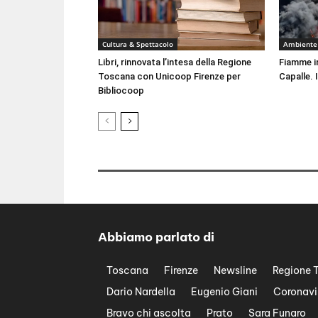
Cultura & Spettacolo
Ambiente
Libri, rinnovata l’intesa della Regione
Fiamme i
Toscana con Unicoop Firenze per
Capalle. 
Bibliocoop
Abbiamo parlato di
Toscana
Firenze
Newsline
Regione 
Dario Nardella
Eugenio Giani
Coronavi
Bravo chi ascolta
Prato
Sara Funaro