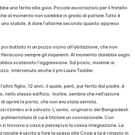
 una ferita alla gola. Piccole escoriazioni per il fratello
che al momento non sarebbe in grado di parlare.Tutto è
i uno stabile. A dare l’allarme secondo quanto appreso
 poi buttato in un pozzo vicino all’abitazione, che non
feriscono sempre gli inquirenti. Al momento darebbe segni
 abbia scatenato l’aggressione. Sul posto, insieme ai
rezzo, intervenuto anche il pm Laura Taddei.
tro figlio, 12 anni, il quale, però, pur ferito dal padre, è
o, nello stesso edificio. Inoltre, sembra che nell’azione
i aprire la porta, che non era stata serrata,
così il bimbo si è salvato. L’uomo, originario del Bangladesh
 pulimentatura di cui è titolare un connazionale. Con
 si trovava a casa e percepiva la cassa integrazione. La
moglie è uscita a fare la spesa alla Coop e lui è rimasto in