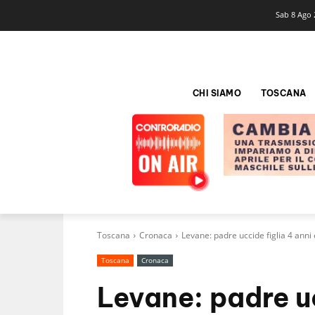
Sab 8 Ago 
CHI SIAMO
TOSCANA
Toscana
Cronaca
Levane: padre uccide figlia 4 anni 
Toscana
Cronaca
Levane: padre uc