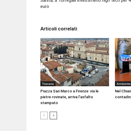
Sanità, a Torregalli investimeno high tech per 
euro
Articoli correlati
Toscana
Ambiente
Piazza San Marco a Firenze: via le
Nel Chian
pietre rovinate, arriva l’asfalto
contadin
stampato