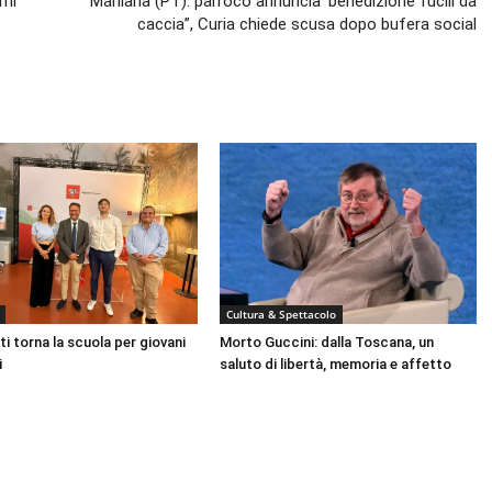
4ml
Marliana (PT): parroco annuncia ‘benedizione fucili da
caccia”, Curia chiede scusa dopo bufera social
Cultura & Spettacolo
ti torna la scuola per giovani
Morto Guccini: dalla Toscana, un
i
saluto di libertà, memoria e affetto