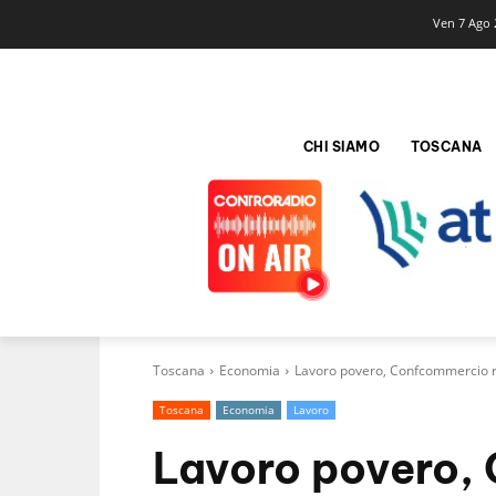
Ven 7 Ago 
CHI SIAMO
TOSCANA
Toscana
Economia
Lavoro povero, Confcommercio ri
Toscana
Economia
Lavoro
Lavoro povero,