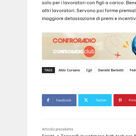
solo per i lavoratori con figli a carico. Be
altri lavoratori. Servono poi forme premial
maggiore detassazione di premi e incentivi
TAGS
Aldo Cursano
Cgil
Daniele Barbetti
Fed
Facebook
Twitter
Pint
Articolo precedente