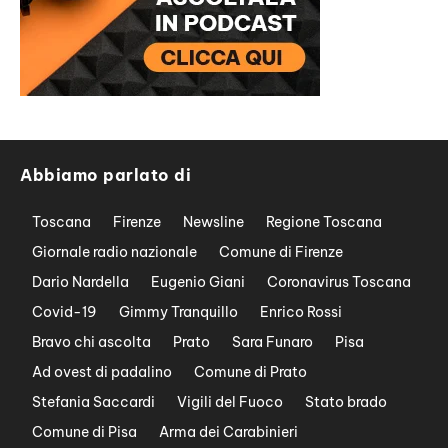
Abbiamo parlato di
Toscana
Firenze
Newsline
Regione Toscana
Giornale radio nazionale
Comune di Firenze
Dario Nardella
Eugenio Giani
Coronavirus Toscana
Covid-19
Gimmy Tranquillo
Enrico Rossi
Bravo chi ascolta
Prato
Sara Funaro
Pisa
Ad ovest di padalino
Comune di Prato
Stefania Saccardi
Vigili del Fuoco
Stato brado
Comune di Pisa
Arma dei Carabinieri