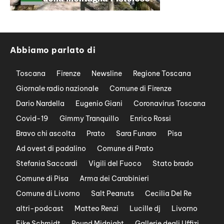
Abbiamo parlato di
Toscana
Firenze
Newsline
Regione Toscana
Giornale radio nazionale
Comune di Firenze
Dario Nardella
Eugenio Giani
Coronavirus Toscana
Covid-19
Gimmy Tranquillo
Enrico Rossi
Bravo chi ascolta
Prato
Sara Funaro
Pisa
Ad ovest di padalino
Comune di Prato
Stefania Saccardi
Vigili del Fuoco
Stato brado
Comune di Pisa
Arma dei Carabinieri
Comune di Livorno
Salt Peanuts
Cecilia Del Re
altri-podcast
Matteo Renzi
Lucille dj
Livorno
Eike Schmidt
Round Midnight
Gallerie degli Uffizi