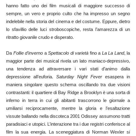
hanno fatto uno dei film musicali di maggiore successo di
sempre, un vero e proprio culto che ha impresso un segno
indelebile nella storia del cinema e del costume. Eppure, dietro
lo sfavillio delle luci stroboscopiche, resta l’amarezza di un
ritratto giovanile crudo e disperato.
Da
Follie d’inverno
a
Spettacolo di varietà
fino a
La La Land
,
la
maggior parte dei musical rivela un lato maniaco-depressivo,
una tendenza ad attraversare i vari stati d’animo dalla
depressione all’euforia.
Saturday Night Fever
esaspera in
maniera singolare questo schema oscillando tra due visioni
contrastanti: il quartiere di Bay Ridge a Brooklyn è una sorta di
inferno in terra in cui gli abitanti trascorrono le giornale a
umiliarsi reciprocamente, mentre la gloria e l’esaltazione
vissute ballando nella discoteca 2001 Odissey assumono tratti
paradisiaci e utopici. L’interazione tra i due registri conferisce al
film la sua energia. La sceneggiatura di Norman Wexler si