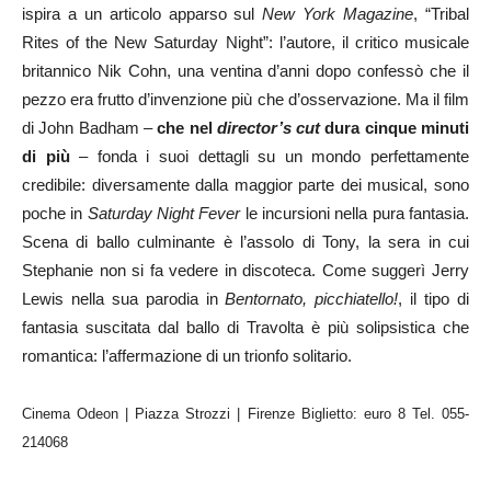
ispira a un articolo apparso sul
New York Magazine
, “Tribal
Rites of the New Saturday Night”: l’autore, il critico musicale
britannico Nik Cohn, una ventina d’anni dopo confessò che il
pezzo era frutto d’invenzione più che d’osservazione. Ma il film
di John Badham –
che nel
director’s cut
dura cinque minuti
di più
– fonda i suoi dettagli su un mondo perfettamente
credibile: diversamente dalla maggior parte dei musical, sono
poche in
Saturday Night Fever
le incursioni nella pura fantasia.
Scena di ballo culminante è l’assolo di Tony, la sera in cui
Stephanie non si fa vedere in discoteca. Come suggerì Jerry
Lewis nella sua parodia in
Bentornato, picchiatello!
,
il tipo di
fantasia suscitata dal ballo di Travolta è più solipsistica che
romantica: l’affermazione di un trionfo solitario.
Cinema Odeon | Piazza Strozzi | Firenze
Biglietto: euro 8
Tel. 055-
214068