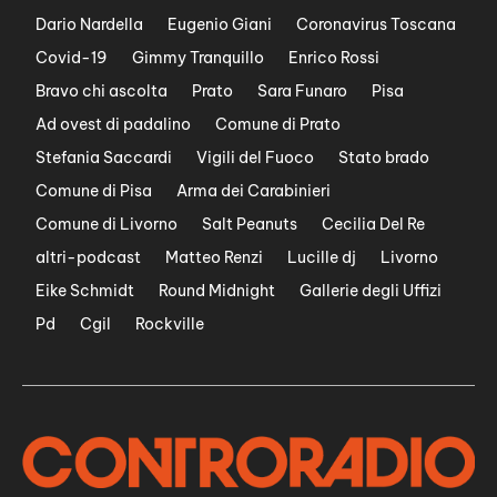
Dario Nardella
Eugenio Giani
Coronavirus Toscana
Covid-19
Gimmy Tranquillo
Enrico Rossi
Bravo chi ascolta
Prato
Sara Funaro
Pisa
Ad ovest di padalino
Comune di Prato
Stefania Saccardi
Vigili del Fuoco
Stato brado
Comune di Pisa
Arma dei Carabinieri
Comune di Livorno
Salt Peanuts
Cecilia Del Re
altri-podcast
Matteo Renzi
Lucille dj
Livorno
Eike Schmidt
Round Midnight
Gallerie degli Uffizi
Pd
Cgil
Rockville