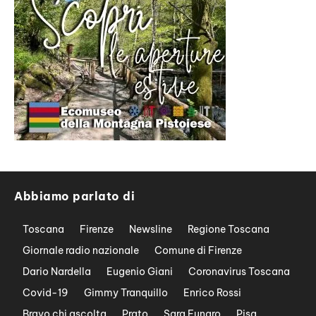
Abbiamo parlato di
Toscana
Firenze
Newsline
Regione Toscana
Giornale radio nazionale
Comune di Firenze
Dario Nardella
Eugenio Giani
Coronavirus Toscana
Covid-19
Gimmy Tranquillo
Enrico Rossi
Bravo chi ascolta
Prato
Sara Funaro
Pisa