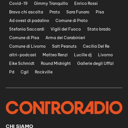
Covid-19
Gimmy Tranquillo
Enrico Rossi
Bravo chi ascolta
Prato
Sara Funaro
Pisa
Ad ovest di padalino
Comune di Prato
Stefania Saccardi
Vigili del Fuoco
Stato brado
Comune di Pisa
Arma dei Carabinieri
Comune di Livorno
Salt Peanuts
Cecilia Del Re
altri-podcast
Matteo Renzi
Lucille dj
Livorno
Eike Schmidt
Round Midnight
Gallerie degli Uffizi
Pd
Cgil
Rockville
CHI SIAMO