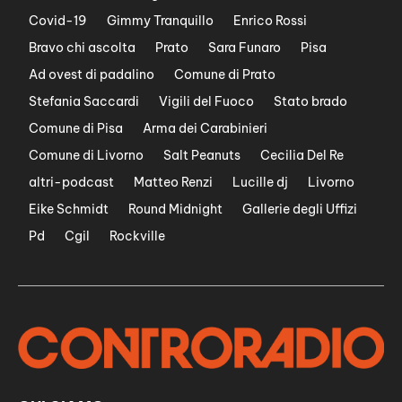
Covid-19
Gimmy Tranquillo
Enrico Rossi
Bravo chi ascolta
Prato
Sara Funaro
Pisa
Ad ovest di padalino
Comune di Prato
Stefania Saccardi
Vigili del Fuoco
Stato brado
Comune di Pisa
Arma dei Carabinieri
Comune di Livorno
Salt Peanuts
Cecilia Del Re
altri-podcast
Matteo Renzi
Lucille dj
Livorno
Eike Schmidt
Round Midnight
Gallerie degli Uffizi
Pd
Cgil
Rockville