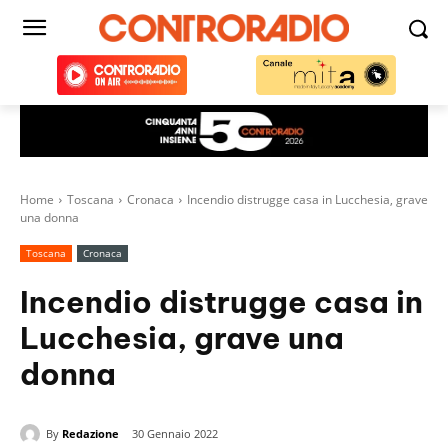
Home
Toscana
Cronaca
Incendio distrugge casa in Lucchesia, grave
una donna
Toscana
Cronaca
Incendio distrugge casa in
Lucchesia, grave una
donna
By
Redazione
30 Gennaio 2022