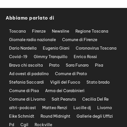
Abbiamo parlato di
Toscana
Firenze
Newsline
Regione Toscana
Giornale radio nazionale
Comune di Firenze
Dario Nardella
Eugenio Giani
Coronavirus Toscana
Covid-19
Gimmy Tranquillo
Enrico Rossi
Bravo chi ascolta
Prato
Sara Funaro
Pisa
Ad ovest di padalino
Comune di Prato
Stefania Saccardi
Vigili del Fuoco
Stato brado
Comune di Pisa
Arma dei Carabinieri
Comune di Livorno
Salt Peanuts
Cecilia Del Re
altri-podcast
Matteo Renzi
Lucille dj
Livorno
Eike Schmidt
Round Midnight
Gallerie degli Uffizi
Pd
Cgil
Rockville