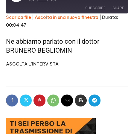
l
a
SUBSCRIBE
SHARE
y
E
Scarica file
|
Ascolta in una nuova finestra
|
Durata:
p
i
00:04:47
SHARE
s
RSS FEED
o
d
LINK
Ne abbiamo parlato con il dottor
e
BRUNERO BEGLIOMINI
EMBED
ASCOLTA L’INTERVISTA