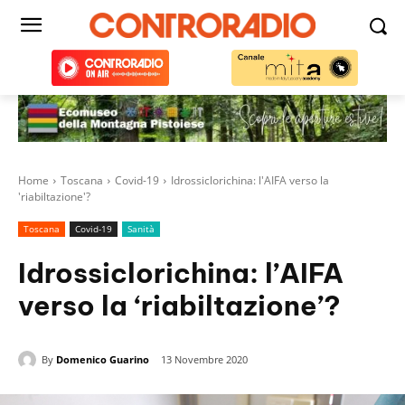
Home
Toscana
Covid-19
Idrossiclorichina: l'AIFA verso la
'riabiltazione'?
Toscana
Covid-19
Sanità
Idrossiclorichina: l’AIFA
verso la ‘riabiltazione’?
By
Domenico Guarino
13 Novembre 2020