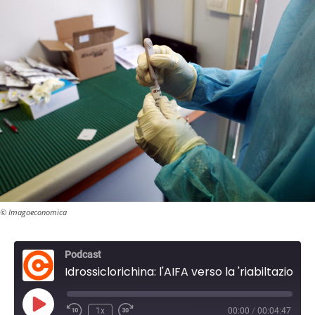
© Imagoeconomica
Podcast
Idrossiclorichina: l'AIFA verso la 'riabiltazione'?
P
1x
00:00
/
00:04:47