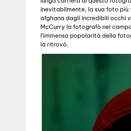
lunga carriera di questo fotogr
inevitabilmente, la sua foto più 
afghana dagli incredibili occhi 
McCurry la fotografò nel campo
l’immensa popolarità della fotog
la ritrovò.