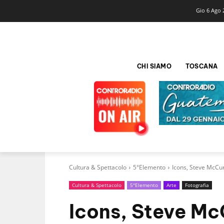
Gio 6 Ago 
CHI SIAMO
TOSCANA
Cultura & Spettacolo
5°Elemento
Icons, Steve McCurr
Cultura & Spettacolo
5°Elemento
Arte
Fotografia
Icons, Steve McC