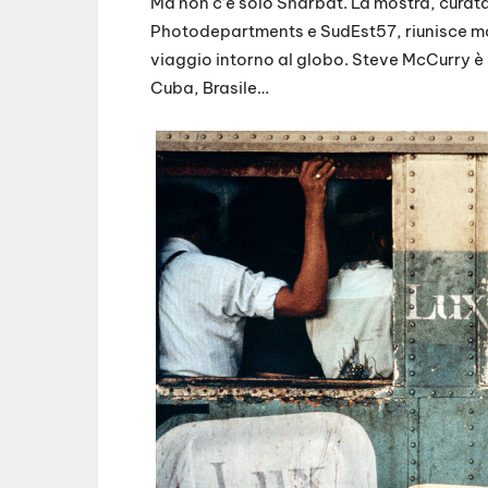
Ma non c’è solo Sharbat. La mostra, curat
Photodepartments e SudEst57, riunisce mo
viaggio intorno al globo. Steve McCurry è
Cuba, Brasile…