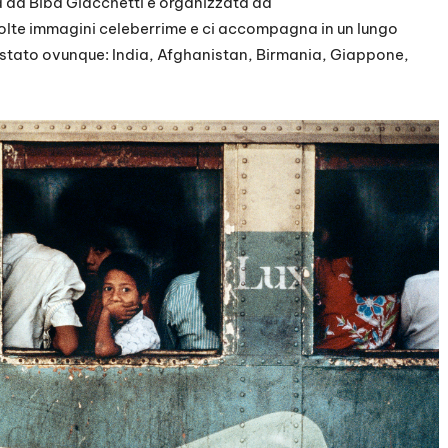
a da Biba Giacchetti e organizzata da
lte immagini celeberrime e ci accompagna in un lungo
 stato ovunque: India, Afghanistan, Birmania, Giappone,