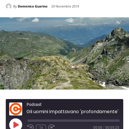
By
Domenico Guarino
29 Novembre 2019
Podcast
Gli uomini impattavano 'profondamente' sull'ambiente già 3000 anni fa
P
1x
00:00
/
00:05:25