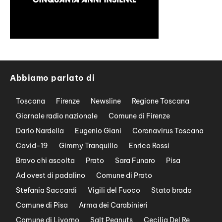
Abbiamo parlato di
Toscana
Firenze
Newsline
Regione Toscana
Giornale radio nazionale
Comune di Firenze
Dario Nardella
Eugenio Giani
Coronavirus Toscana
Covid-19
Gimmy Tranquillo
Enrico Rossi
Bravo chi ascolta
Prato
Sara Funaro
Pisa
Ad ovest di padalino
Comune di Prato
Stefania Saccardi
Vigili del Fuoco
Stato brado
Comune di Pisa
Arma dei Carabinieri
Comune di Livorno
Salt Peanuts
Cecilia Del Re