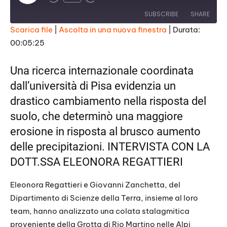
l
a
SUBSCRIBE
SHARE
y
E
Scarica file
|
Ascolta in una nuova finestra
|
Durata:
p
i
00:05:25
SHARE
s
RSS FEED
o
d
LINK
Una ricerca internazionale coordinata
e
dall’università di Pisa evidenzia un
EMBED
drastico cambiamento nella risposta del
suolo, che determinò una maggiore
erosione in risposta al brusco aumento
delle precipitazioni. INTERVISTA CON LA
DOTT.SSA ELEONORA REGATTIERI
Eleonora Regattieri e Giovanni Zanchetta, del
Dipartimento di Scienze della Terra, insieme al loro
team, hanno analizzato una colata stalagmitica
proveniente della Grotta di Rio Martino nelle Alpi