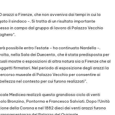
 arazzi a Firenze, che non avveniva dai tempi in cui la
ato il sindaco -. Si tratta di un risultato importante
messo in campo dal gruppo di lavoro di Palazzo Vecchio
aghero”.
rà possibile entro l’estate – ha continuato Nardella -.
volta, nella Sala dei Duecento, che è stata predisposta per
li mostre o esposizioni di altra natura sia a Firenze che al
soggetti firmatari. Nel periodo di esposizione degli arazzi la
percorso museale di Palazzo Vecchio per consentire ai
 bellezza nel contesto per cui furono realizzati”.
 ducale Medicea realizzò questo grandioso ciclo di venti
Agnolo Bronzino, Pontormo e Francesco Salviati. Dopo l’Unità
azione della Corona e nel 1882 dieci dei venti arazzi furono
i rappresentanza del Palazzo del Quirinale.