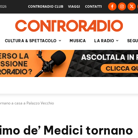
2026
CONTRORADIO CLUB
VIAGGI
CONTATTI
CULTURA & SPETTACOLO
MUSICA
LA RADIO
SEGU
tornano a casa a Palazzo Vecchio
simo de’ Medici tornano