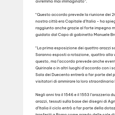
avremmo mai immaginato”.
“Questo accordo prevede la riunione dei 20
nostra città era Capitale d’Italia – ha spieg
raggiunto anche grazie al forte impegno 
guidato dal Capo di gabinetto Manuele Br
“La prima esposizione dei quattro arazzi sa
Saranno esposti a rotazione, quattro alla 
questo, ma l’accordo prevede anche eventua
Quirinale o in altri luoghi d’accordo con i 
Sala dei Duecento entrerà a far parte del 
visitatori di ammirare la loro straordinaria
Negli anni tra il 1546 e il 1553 l’arazzeria
arazzi, tessuti sulla base dei disegni di 
d’Italia il ciclo entrò a far parte della dot
trasferiti a Roma come arredo delle sale d