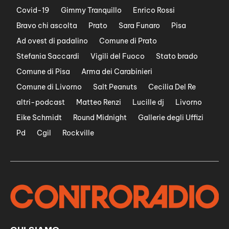
Covid-19
Gimmy Tranquillo
Enrico Rossi
Bravo chi ascolta
Prato
Sara Funaro
Pisa
Ad ovest di padalino
Comune di Prato
Stefania Saccardi
Vigili del Fuoco
Stato brado
Comune di Pisa
Arma dei Carabinieri
Comune di Livorno
Salt Peanuts
Cecilia Del Re
altri-podcast
Matteo Renzi
Lucille dj
Livorno
Eike Schmidt
Round Midnight
Gallerie degli Uffizi
Pd
Cgil
Rockville