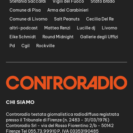
Stefania Saccardi
Vigili del Fuoco
Stato brado
Comune di Pisa
Arma dei Carabinieri
Comune di Livorno
Salt Peanuts
Cecilia Del Re
altri-podcast
Matteo Renzi
Lucille dj
Livorno
Eike Schmidt
Round Midnight
Gallerie degli Uffizi
Pd
Cgil
Rockville
CHI SIAMO
Controradio testata giornalistica radiodiffusa registrata
presso il Tribunale di Firenze (n. 2483 - 31/03/1976)
Controradio Srl - via del Rosso Fiorentino 2/b - 50142
Firenze Tel 055.73.99910 P. IVA 03353190485