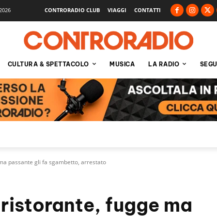
2026
CONTRORADIO CLUB
VIAGGI
CONTATTI
CULTURA & SPETTACOLO
MUSICA
LA RADIO
SEGU
e ma passante gli fa sgambetto, arrestato
l ristorante, fugge ma