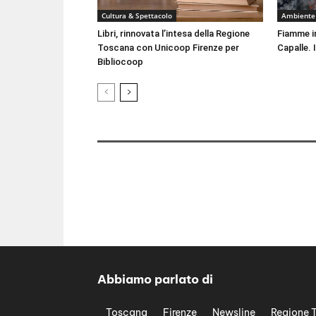
Cultura & Spettacolo
Ambiente
Libri, rinnovata l’intesa della Regione
Fiamme i
Toscana con Unicoop Firenze per
Capalle. 
Bibliocoop
Abbiamo parlato di
Toscana
Firenze
Newsline
Regione 