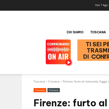
Ven 7 Ago 
CHI SIAMO
TOSCANA
Toscana
Cronaca
Firenze: furto al ristorante, fugg
Toscana
Cronaca
Firenze: furto a