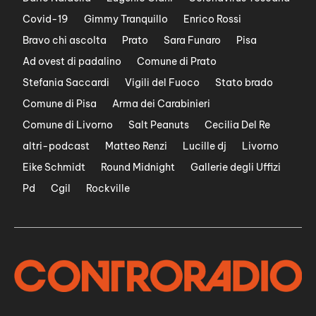
Covid-19
Gimmy Tranquillo
Enrico Rossi
Bravo chi ascolta
Prato
Sara Funaro
Pisa
Ad ovest di padalino
Comune di Prato
Stefania Saccardi
Vigili del Fuoco
Stato brado
Comune di Pisa
Arma dei Carabinieri
Comune di Livorno
Salt Peanuts
Cecilia Del Re
altri-podcast
Matteo Renzi
Lucille dj
Livorno
Eike Schmidt
Round Midnight
Gallerie degli Uffizi
Pd
Cgil
Rockville