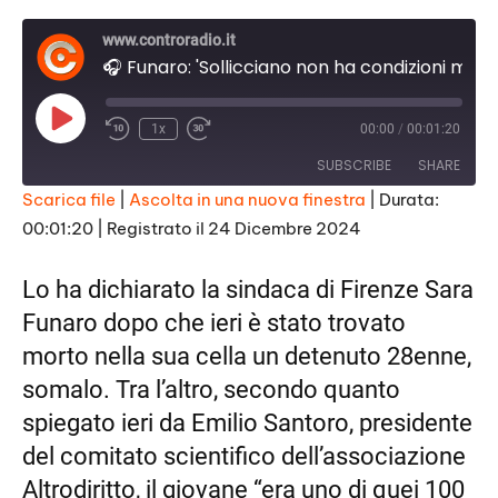
www.controradio.it
🎧 Funaro: 'Sollicciano non ha condizioni minime dignità, va completamente riformato"
P
1x
00:00
/
00:01:20
l
a
SUBSCRIBE
SHARE
y
E
Scarica file
|
Ascolta in una nuova finestra
|
Durata:
p
i
00:01:20
|
Registrato il 24 Dicembre 2024
SHARE
s
RSS FEED
o
d
LINK
Lo ha dichiarato la sindaca di Firenze Sara
e
Funaro dopo che ieri è stato trovato
EMBED
morto nella sua cella un detenuto 28enne,
somalo. Tra l’altro, secondo quanto
spiegato ieri da Emilio Santoro, presidente
del comitato scientifico dell’associazione
Altrodiritto, il giovane “era uno di quei 100