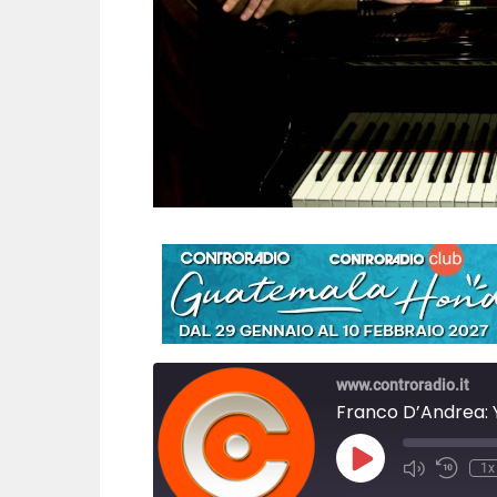
www.controradio.it
P
1x
l