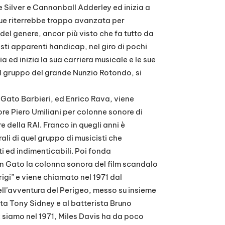
 Silver e Cannonball Adderley ed inizia a
que riterrebbe troppo avanzata per
el genere, ancor più visto che fa tutto da
sti apparenti handicap, nel giro di pochi
a ed inizia la sua carriera musicale e le sue
il gruppo del grande Nunzio Rotondo, si
 Gato Barbieri, ed Enrico Rava, viene
ore Piero Umiliani per colonne sonore di
e della RAI. Franco in quegli anni è
ali di quel gruppo di musicisti che
 ed indimenticabili. Poi fonda
on Gato la colonna sonora del film scandalo
igi” e viene chiamato nel 1971 dal
ll’avventura del Perigeo, messo su insieme
sta Tony Sidney e al batterista Bruno
a: siamo nel 1971, Miles Davis ha da poco