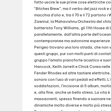
fatto uscire le sue prime cose elettriche c
“Bitches Brew”, ma il verbo del jazz rock 
macchia d’olio e, tra il 70 e il 72 partono
Zawinul, la Mahavishnu Orchestra del chita
batterista Tony Williams, gli 11th House di L
parallelamente, dall’altra parte dell’ocean
contemporanee ma autonome esperienze di
Perigeo trovano una loro strada, che non va
questi gruppi, pur con molti punti di cont
gruppo l’amato pianoforte acustico e suo
Hancock, Keith Jarrett e Chick Corea nelle 
Fender Rhodes ed altre tastiere elettrich
sonoro con l’uso di vari pedali ed effetti. 
soddisfazioni, l’incisione di 5 album, moltis
e, alla fine, anche un bello stress. La vita 
massacranti, spesso finendo a suonare nei ci
dinamiche molto diverse e molto più stress