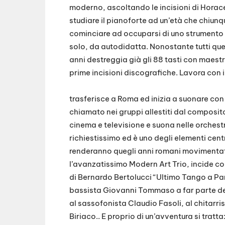
moderno, ascoltando le incisioni di Horace
studiare il pianoforte ad un’età che chiun
cominciare ad occuparsi di uno strumento d
solo, da autodidatta. Nonostante tutti que
anni destreggia già gli 88 tasti con maestri
prime incisioni discografiche. Lavora con 
trasferisce a Roma ed inizia a suonare con
chiamato nei gruppi allestiti dal composit
cinema e televisione e suona nelle orchestr
richiestissimo ed è uno degli elementi centr
renderanno quegli anni romani movimentati
l’avanzatissimo Modern Art Trio, incide c
di Bernardo Bertolucci “Ultimo Tango a Par
bassista Giovanni Tommaso a far parte de
al sassofonista Claudio Fasoli, al chitarri
Biriaco.. E proprio di un’avventura si tratt