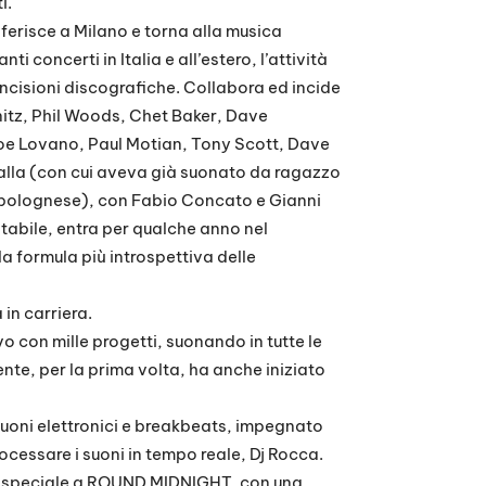
i.
sferisce a Milano e torna alla musica
 concerti in Italia e all’estero, l’attività
incisioni discografiche. Collabora ed incide
onitz, Phil Woods, Chet Baker, Dave
Joe Lovano, Paul Motian, Tony Scott, Dave
alla (con cui aveva già suonato da ragazzo
o bolognese), con Fabio Concato e Gianni
stabile, entra per qualche anno nel
la formula più introspettiva delle
 in carriera.
vo con mille progetti, suonando in tutte le
ente, per la prima volta, ha anche iniziato
suoni elettronici e breakbeats, impegnato
rocessare i suoni in tempo reale, Dj Rocca.
 speciale a ROUND MIDNIGHT, con una