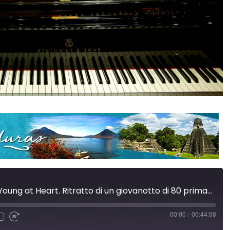
Franco D’Andrea: Young at Heart. Ritratto di un giovanotto di 80 primavere
00:00
/
00:44:08