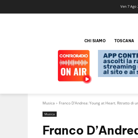
Ven 7 Ago 
CHI SIAMO
TOSCANA
Musica
Franco D’Andrea: Young at Heart. Ritratto di u
Musica
Franco D’Andrea