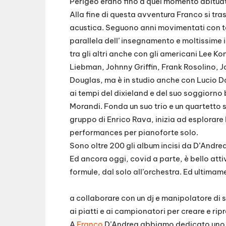
Perigeo erano fino a quel momento abituat
Alla fine di questa avventura Franco si tra
acustica. Seguono anni movimentati con tanti
parallela dell’ insegnamento e moltissime 
tra gli altri anche con gli americani Lee K
Liebman, Johnny Griffin, Frank Rosolino, 
Douglas, ma è in studio anche con Lucio D
ai tempi del dixieland e del suo soggiorn
Morandi. Fonda un suo trio e un quartetto 
gruppo di Enrico Rava, inizia ad esplorare 
performances per pianoforte solo.
Sono oltre 200 gli album incisi da D’Andrea
Ed ancora oggi, covid a parte, è bello atti
formule, dal solo all’orchestra. Ed ultimam
a collaborare con un dj e manipolatore di 
ai piatti e ai campionatori per creare e rip
A
Franco
D’Andrea abbiamo dedicato uno