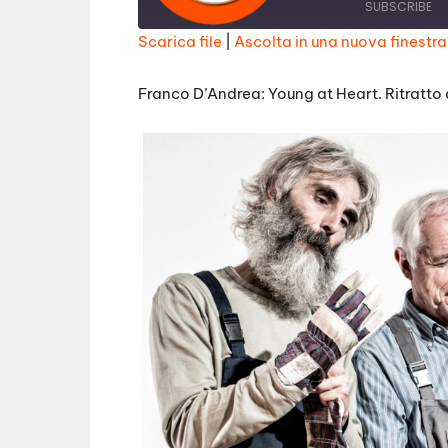
a
SUBSCRIBE
y
E
Scarica file
|
Ascolta in una nuova finestra
p
i
SHARE
s
RSS FEED
o
Franco D’Andrea: Young at Heart. Ritratto
d
LINK
e
EMBED