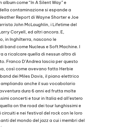
on album come “In A Silent Way” e
e della contaminazione si espande a
 i Weather Report di Wayne Shorter e Joe
rrista John McLaughlin, i Lifetime del
arry Coryell, ed altri ancora. E,
o, in Inghilterra, nascono le
 band come Nucleus e Soft Machine. I
 a ricalcare quella di nessun altro di
atto. Franco D’Andrea lascia per questo
na, così come avevano fatto Herbie
band dei Miles Davis, il piano elettrico
e, ampliando anche il suo vocabolario
L’avventura dura 6 anni ed frutta molte
simi concerti e tour in Italia ed all’estero
è quella on the road dei tour lunghissimi e
rcuiti e nei festival del rock con le loro
anti del mondo del jazz a cui i membri del