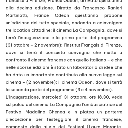
francese a Firenze, France Odeon, arrivato quest’anno
i
alla decima edizione. Diretto da Francesco Ranieri
o
Martinotti, France Odeon quest’anno propone
P
un’edizione del tutto speciale, andando a coinvolgere
l
tre location cittadine: il cinema La Compagnia, dove si
a
terrà l’inaugurazione e la prima parte del programma
y
(31 ottobre – 2 novembre); l’Institut Français di Firenze,
e
dove si terrà il consueto convegno che mette a
r
confronto il cinema francese con quello italiano – e che
nelle scorse edizioni è stato un laboratorio di idee che
ha dato un importante contributo alla nuova legge sul
cinema – (2 novembre); il cinema Odeon, dove si terrà
la seconda parte del programma (3 e 4 novembre).
L’inaugurazione, mercoledì 31 ottobre, ore 18.30, vede
sul palco del cinema La Compagnia l’ambasciatrice del
Festival Madalina Ghenea e in platea un parterre
d’eccezione per festeggiare il cinema francese,
composto dalla giuria del Festival (Laura Morante,