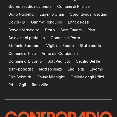
Giornale radio nazionale
Comune di Firenze
Dario Nardella
Eugenio Giani
Coronavirus Toscana
Covid-19
Gimmy Tranquillo
Enrico Rossi
Bravo chi ascolta
Prato
Sara Funaro
Pisa
Ad ovest di padalino
Comune di Prato
Stefania Saccardi
Vigili del Fuoco
Stato brado
Comune di Pisa
Arma dei Carabinieri
Comune di Livorno
Salt Peanuts
Cecilia Del Re
altri-podcast
Matteo Renzi
Lucille dj
Livorno
Eike Schmidt
Round Midnight
Gallerie degli Uffizi
Pd
Cgil
Rockville