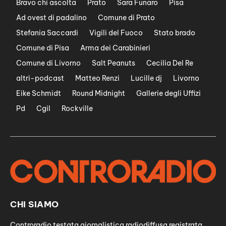
Bravo chi ascolta
Prato
Sara Funaro
Pisa
Ad ovest di padalino
Comune di Prato
Stefania Saccardi
Vigili del Fuoco
Stato brado
Comune di Pisa
Arma dei Carabinieri
Comune di Livorno
Salt Peanuts
Cecilia Del Re
altri-podcast
Matteo Renzi
Lucille dj
Livorno
Eike Schmidt
Round Midnight
Gallerie degli Uffizi
Pd
Cgil
Rockville
CHI SIAMO
Controradio testata giornalistica radiodiffusa registrata