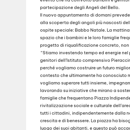
partecipazione degli Angeli del Bello.
Il nuovo appuntamento di domani prevede 
alla scoperta degli angoli più nascosti dell
ospite speciale: Babbo Natale. La mattina
spazio che i bambini e le loro famiglie f
progetto di riqualificazione concreto, non 
“Stiamo investendo tempo ed energie nel pr
genitori dell’Istituto comprensivo Pieracc
perché vogliamo costruire un futuro migliore 
contesto che ultimamente ha conosciuto mom
vogliamo superare tutti insieme, impegnan
lavorando su iniziative che mirano a sosten
famiglie che frequentano Piazza Indipenden
rivitalizzazione sociale e culturale dell’a
tutti i cittadini, indipendentemente dalla 
crescita e di benessere. La piazza ha biso
luogo dei suoi abitanti, e questo può acc