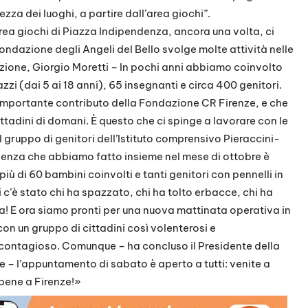
ezza dei luoghi, a partire dall’area giochi”.
’area giochi di Piazza Indipendenza, ancora una volta, ci
ondazione degli Angeli del Bello svolge molte attività nelle
azione, Giorgio Moretti – In pochi anni abbiamo coinvolto
azzi (dai 5 ai 18 anni), 65 insegnanti e circa 400 genitori.
l’importante contributo della Fondazione CR Firenze, e che
cittadini di domani. È questo che ci spinge a lavorare con le
 gruppo di genitori dell’Istituto comprensivo Pieraccini-
ienza che abbiamo fatto insieme nel mese di ottobre è
ù di 60 bambini coinvolti e tanti genitori con pennelli in
 c’è stato chi ha spazzato, chi ha tolto erbacce, chi ha
a! E ora siamo pronti per una nuova mattinata operativa in
con un gruppo di cittadini così volenterosi e
contagioso. Comunque – ha concluso il Presidente della
e – l’appuntamento di sabato è aperto a tutti: venite a
bene a Firenze!»