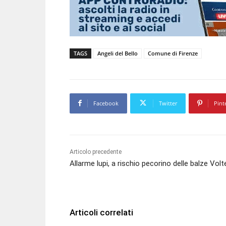
TAGS
Angeli del Bello
Comune di Firenze
Facebook
Twitter
Pint
Articolo precedente
Allarme lupi, a rischio pecorino delle balze Vol
Articoli correlati