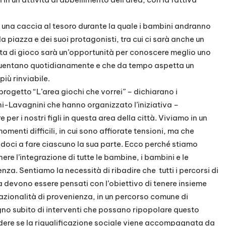
una caccia al tesoro durante la quale i bambini andranno
a piazza e dei suoi protagonisti, tra cui ci sarà anche un
ta di gioco sarà un’opportunità per conoscere meglio uno
requentano quotidianamente e che da tempo aspetta un
più rinviabile.
ogetto “L’area giochi che vorrei” – dichiarano i
ini-Lavagnini che hanno organizzato l’iniziativa –
per i nostri figli in questa area della città. Viviamo in un
enti difficili, in cui sono affiorate tensioni, ma che
doci a fare ciascuno la sua parte. Ecco perché
stiamo
ere l’integrazione di tutte le bambine, i bambini e le
za. Sentiamo la necessità di ribadire che tutti i percorsi di
rea devono essere pensati con l’obiettivo di tenere insieme
nazionalità di provenienza, in un percorso comune di
gno subito di interventi che possano ripopolare questo
adere se la riqualificazione sociale viene accompagnata da