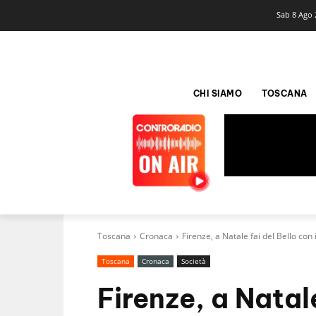
Sab 8 Ago 
CHI SIAMO
TOSCANA
Toscana
Cronaca
Firenze, a Natale fai del Bello con 
Toscana
Cronaca
Società
Firenze, a Natale