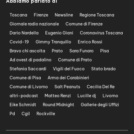
Abbiamo parlato di
Toscana
Firenze
Newsline
Regione Toscana
Giornale radio nazionale
Comune di Firenze
Dario Nardella
Eugenio Giani
Coronavirus Toscana
Covid-19
Gimmy Tranquillo
Enrico Rossi
Bravo chi ascolta
Prato
Sara Funaro
Pisa
Ad ovest di padalino
Comune di Prato
Stefania Saccardi
Vigili del Fuoco
Stato brado
Comune di Pisa
Arma dei Carabinieri
Comune di Livorno
Salt Peanuts
Cecilia Del Re
altri-podcast
Matteo Renzi
Lucille dj
Livorno
Eike Schmidt
Round Midnight
Gallerie degli Uffizi
Pd
Cgil
Rockville